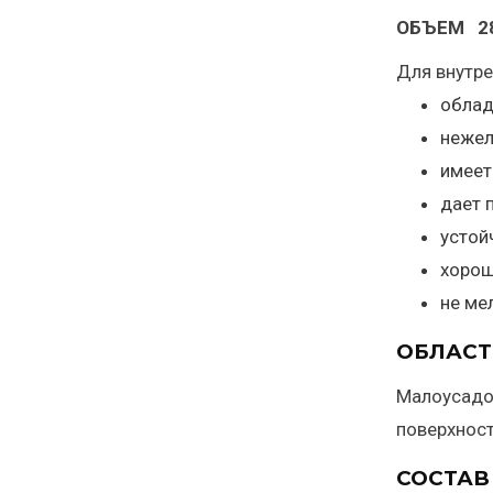
ОБЪЕМ 2
Для внутре
облад
нежел
имеет
дает 
устой
хорош
не ме
ОБЛАСТ
Малоусадо
поверхност
СОСТАВ