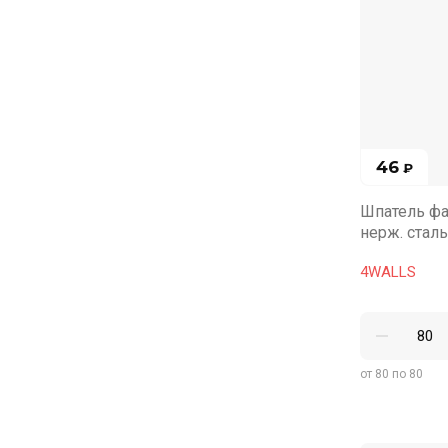
46
₽
Шпатель фа
нерж. сталь
4WALLS
от 80 по 80