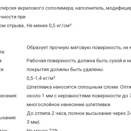
сперсия акрилового сополимера, наполнитель, модифиц
чности при
ом отрыве,
Не менее 0,5 кг/см².
Образует прочную матовую поверхность, не 
ти:
а
Рабочая поверхность должна быть сухой и н
и:
покрытия должны быть удалены.
0,5-1,4 кг/м²
Шпатлевка наносится сплошным слоем. Опт
есения:
около 1 мм с неровностями поверхности до 
многослойное нанесение шпатлевки.
До отлипа 2 часа, полное высыхание через 2
ыхания:
3 мм).
ток:
Не менее 72%