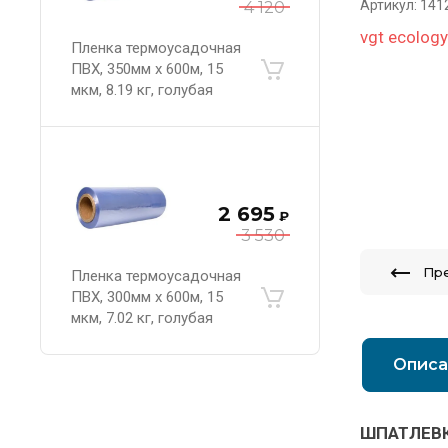
Артикул:
141
4 120
vgt ecology
Пленка термоусадочная
ПВХ, 350мм х 600м, 15
мкм, 8.19 кг, голубая
2 695
₽
3 530
Пр
Пленка термоусадочная
ПВХ, 300мм х 600м, 15
мкм, 7.02 кг, голубая
Описа
ШПАТЛЕВК