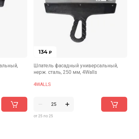
134
₽
альный,
Шпатель фасадный универсальный,
Шп
нерж. сталь, 250 мм, 4Walls
не
4WALLS
4
от 25 по 25
от 