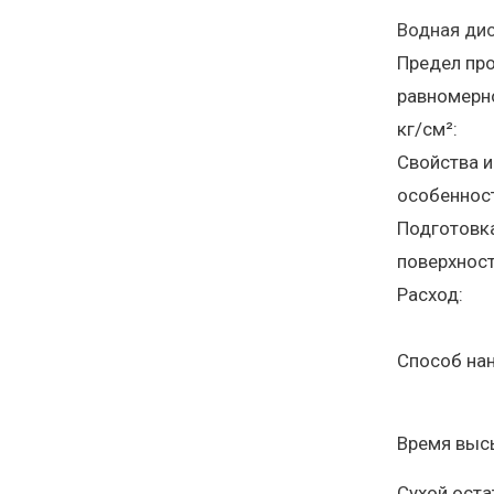
Водная ди
Предел про
равномерн
кг/см²:
Свойства и
особеннос
Подготовк
поверхност
Расход:
Способ нан
Время выс
Сухой оста