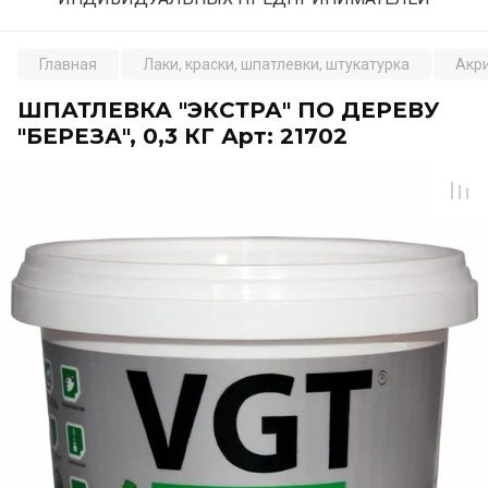
Главная
Лаки, краски, шпатлевки, штукатурка
Акр
ШПАТЛЕВКА "ЭКСТРА" ПО ДЕРЕВУ
"БЕРЕЗА", 0,3 КГ Арт: 21702